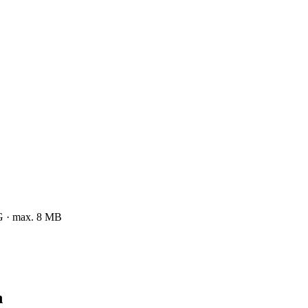
NG · max. 8 MB
n