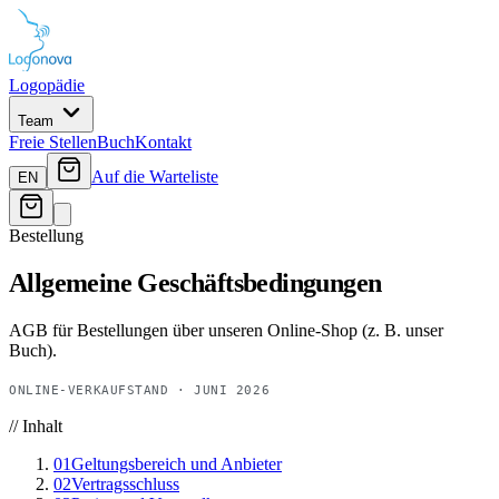
Logopädie
Team
Freie Stellen
Buch
Kontakt
Auf die Warteliste
EN
Bestellung
Allgemeine Geschäftsbedingungen
AGB für Bestellungen über unseren Online-Shop (z. B. unser
Buch).
ONLINE-VERKAUF
STAND · JUNI 2026
// Inhalt
01
Geltungsbereich und Anbieter
02
Vertragsschluss