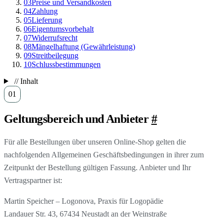
03
Preise und Versandkosten
04
Zahlung
05
Lieferung
06
Eigentumsvorbehalt
07
Widerrufsrecht
08
Mängelhaftung (Gewährleistung)
09
Streitbeilegung
10
Schlussbestimmungen
// Inhalt
Geltungsbereich und Anbieter
#
Für alle Bestellungen über unseren Online-Shop gelten die
nachfolgenden Allgemeinen Geschäftsbedingungen in ihrer zum
Zeitpunkt der Bestellung gültigen Fassung. Anbieter und Ihr
Vertragspartner ist:
Martin Speicher – Logonova, Praxis für Logopädie
Landauer Str. 43, 67434 Neustadt an der Weinstraße